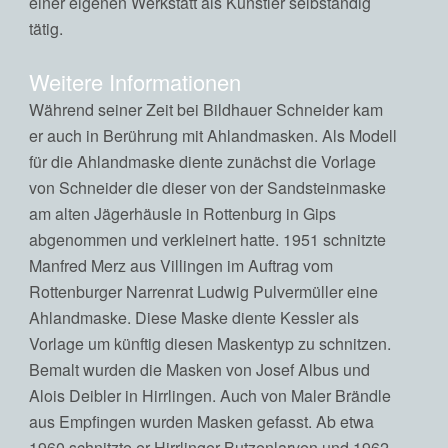
einer eigenen Werkstatt als Künstler selbständig
tätig.
Weitere Informationen
Während seiner Zeit bei Bildhauer Schneider kam
er auch in Berührung mit Ahlandmasken. Als Modell
für die Ahlandmaske diente zunächst die Vorlage
von Schneider die dieser von der Sandsteinmaske
am alten Jägerhäusle in Rottenburg in Gips
abgenommen und verkleinert hatte. 1951 schnitzte
Manfred Merz aus Villingen im Auftrag vom
Rottenburger Narrenrat Ludwig Pulvermüller eine
Ahlandmaske. Diese Maske diente Kessler als
Vorlage um künftig diesen Maskentyp zu schnitzen.
Bemalt wurden die Masken von Josef Albus und
Alois Deibler in Hirrlingen. Auch von Maler Brändle
aus Empfingen wurden Masken gefasst. Ab etwa
1960 schnitzte er Hirrlinger Butzenlarven und 1962