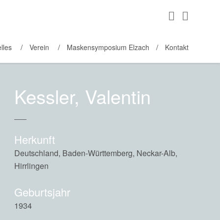
lles
Verein
Maskensymposium Elzach
Kontakt
Kessler, Valentin
Herkunft
Deutschland, Baden-Württemberg, Neckar-Alb,
Hirrlingen
Geburtsjahr
1934