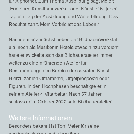
für Alphörner. Zum Thema Ausbildung sagt Meier:
„Für einen Kunsthandwerker oder Künstler ist jeder
Tag ein Tag der Ausbildung und Weiterbildung. Das
Resultat zählt. Mein Vorbild ist das Leben.“
Nachdem er zunächst neben der Bildhauerwerkstatt
u.a. noch als Musiker in Hotels etwas hinzu verdient
hatte entwickelte sich das Bildhaueratelier immer
weiter zu einem führenden Atelier für
Restaurierungen im Bereich der sakralen Kunst.
Hierzu zählen Ornamente, Orgelprospekte oder
Figuren. In den Hochphasen beschäftigte er in
seinem Atelier 4 Mitarbeiter. Nach 57 Jahren
schloss er im Oktober 2022 sein Bildhaueratelier.
Weitere Informationen
Besonders bekannt ist Toni Meier für seine
ausdrucksstarken und lebendigen