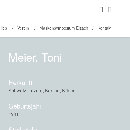
lles
Verein
Maskensymposium Elzach
Kontakt
Meier, Toni
Herkunft
Schweiz, Luzern, Kanton, Kriens
Geburtsjahr
1941
Sterbejahr