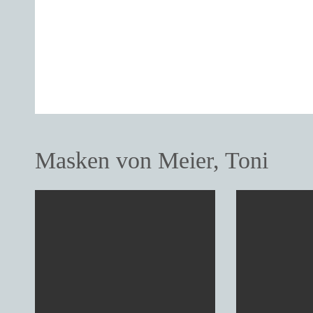
Masken von Meier, Toni
Charaktermaske
Charak
Material: Holz, Linde
Material: Holz, L
Herkunft: Schweiz, Luzern, Kanton,
Herkunft: Schwei
Kriens
Kriens
Entstehungszeit: 2017
Entstehungszeit: