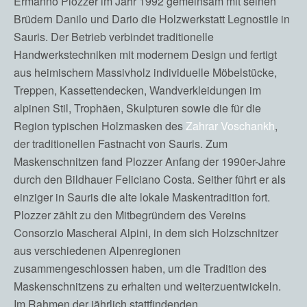
Ermanno Plozzer im Jahr 1992 gemeinsam mit seinen
Brüdern Danilo und Dario die Holzwerkstatt Legnostile in
Sauris. Der Betrieb verbindet traditionelle
Handwerkstechniken mit modernem Design und fertigt
aus heimischem Massivholz individuelle Möbelstücke,
Treppen, Kassettendecken, Wandverkleidungen im
alpinen Stil, Trophäen, Skulpturen sowie die für die
Region typischen Holzmasken des
Zahrar Voschankh
,
der traditionellen Fastnacht von Sauris. Zum
Maskenschnitzen fand Plozzer Anfang der 1990er-Jahre
durch den Bildhauer Feliciano Costa. Seither führt er als
einziger in Sauris die alte lokale Maskentradition fort.
Plozzer zählt zu den Mitbegründern des Vereins
Consorzio Mascherai Alpini, in dem sich Holzschnitzer
aus verschiedenen Alpenregionen
zusammengeschlossen haben, um die Tradition des
Maskenschnitzens zu erhalten und weiterzuentwickeln.
Im Rahmen der jährlich stattfindenden