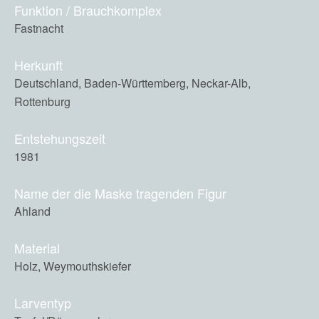
Funktion / Brauchkomplex
Fastnacht
Herkunft
Deutschland, Baden-Württemberg, Neckar-Alb,
Rottenburg
Entstehungszeit
1981
Name der die Maske tragenden Figur
Ahland
Material
Holz, Weymouthskiefer
Larventyp