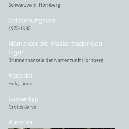
Schwarzwald, Hornberg
Entstehungszeit
1975-1985
Name der die Maske tragenden
Figur
Brunnenhansele der Narrenzunft Hornberg
Material
Holz, Linde
Larventyp
Grotesklarve
Künstler