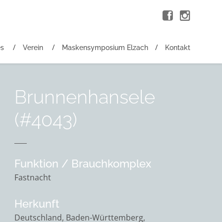
es
Verein
Maskensymposium Elzach
Kontakt
Brunnenhansele
(#4043)
Funktion / Brauchkomplex
Fastnacht
Herkunft
Deutschland, Baden-Württemberg,