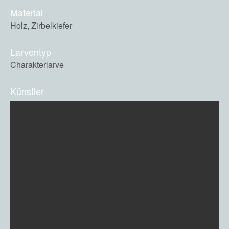
Material
Holz, Zirbelkiefer
Larventyp
Charakterlarve
Künstler