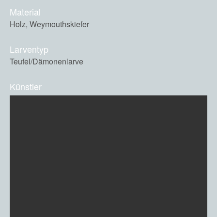
Material
Holz, Weymouthskiefer
Larventyp
Teufel/Dämonenlarve
Künstler