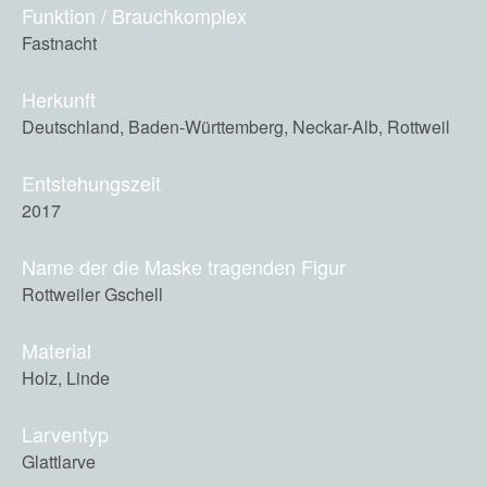
Funktion / Brauchkomplex
Fastnacht
Herkunft
Deutschland, Baden-Württemberg, Neckar-Alb, Rottweil
Entstehungszeit
2017
Name der die Maske tragenden Figur
Rottweiler Gschell
Material
Holz, Linde
Larventyp
Glattlarve