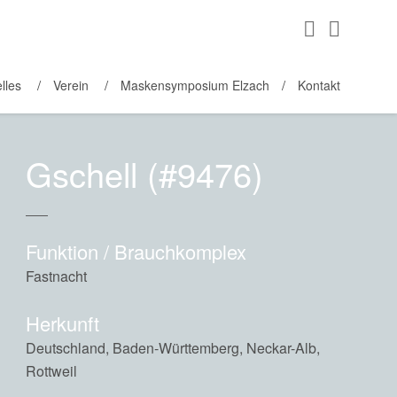
lles
Verein
Maskensymposium Elzach
Kontakt
Gschell (#9476)
Funktion / Brauchkomplex
Fastnacht
Herkunft
Deutschland, Baden-Württemberg, Neckar-Alb,
Rottweil