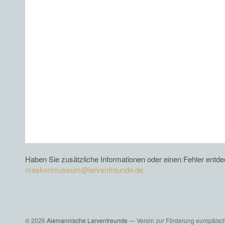
Haben Sie zusätzliche Informationen oder einen Fehler entd
maskenmuseum@larvenfreunde.de
© 2026
Alemannische Larvenfreunde
— Verein zur Förderung europäisch