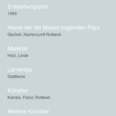
Entstehungszeit
1955
Name der die Maske tragenden Figur
Gschell, Narrenzunft Rottweil
Material
Holz, Linde
Larventyp
Glattlarve
Künstler
Karrais, Franz; Rottweil
Weitere Künstler