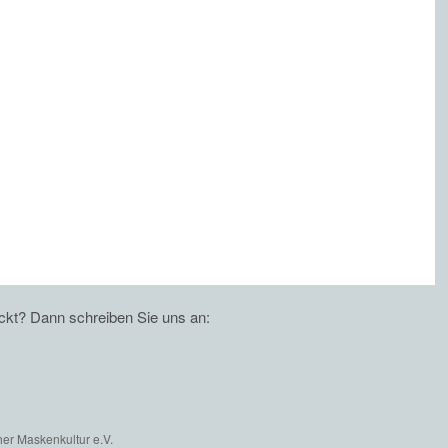
eckt? Dann schreiben Sie uns an:
er Maskenkultur e.V.