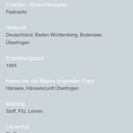
Funktion / Brauchkomplex
Fastnacht
Herkunft
Deutschland, Baden-Württemberg, Bodensee,
Überlingen
Entstehungszeit
1965
Name der die Maske tragenden Figur
Hänsele, Hänselezunft Überlingen
Material
Stoff, Filz, Leinen
Larventyp