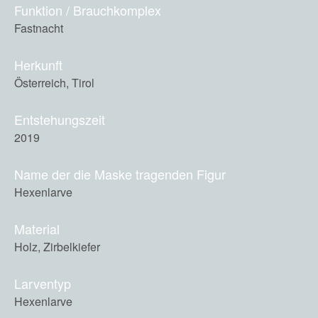
Funktion / Brauchkomplex
Fastnacht
Herkunft
Österreich, Tirol
Entstehungszeit
2019
Name der die Maske tragenden Figur
Hexenlarve
Material
Holz, Zirbelkiefer
Larventyp
Hexenlarve