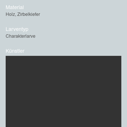
Material
Holz, Zirbelkiefer
Larventyp
Charakterlarve
Künstler