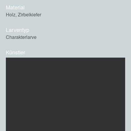
Material
Holz, Zirbelkiefer
Larventyp
Charakterlarve
Künstler