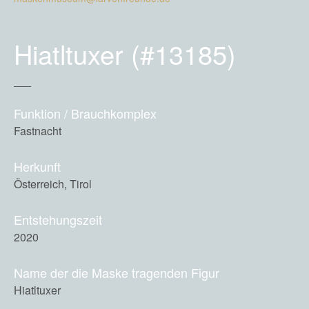
Hiatltuxer (#13185)
Funktion / Brauchkomplex
Fastnacht
Herkunft
Österreich, Tirol
Entstehungszeit
2020
Name der die Maske tragenden Figur
Hiatltuxer