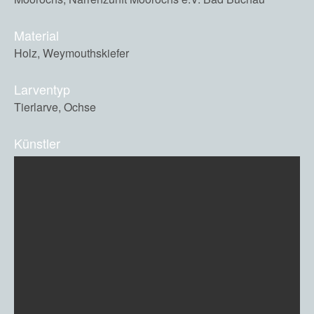
Material
Holz, Weymouthskiefer
Larventyp
Tierlarve, Ochse
Künstler