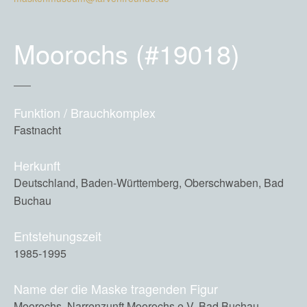
Moorochs (#19018)
Funktion / Brauchkomplex
Fastnacht
Herkunft
Deutschland, Baden-Württemberg, Oberschwaben, Bad
Buchau
Entstehungszeit
1985-1995
Name der die Maske tragenden Figur
Moorochs, Narrenzunft Moorochs e.V. Bad Buchau