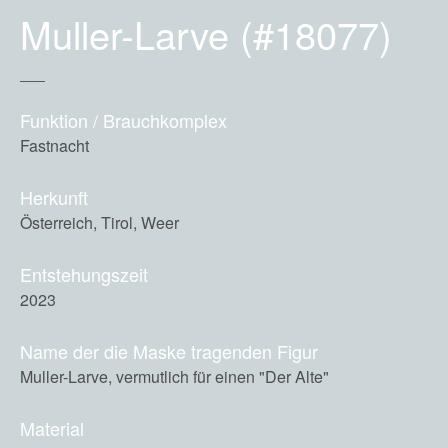
Muller-Larve (#18077)
Funktion / Brauchkomplex
Fastnacht
Herkunft
Österreich, Tirol, Weer
Entstehungszeit
2023
Name der die Maske tragenden Figur
Muller-Larve, vermutlich für einen "Der Alte"
Material