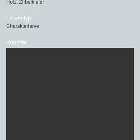
Holz, Zirbelkiefer
Larventyp
Charakterlarve
Künstler