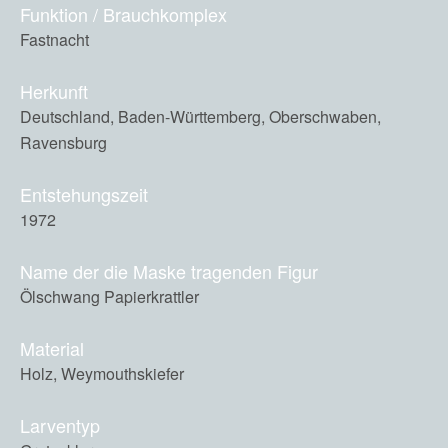
Funktion / Brauchkomplex
Fastnacht
Herkunft
Deutschland, Baden-Württemberg, Oberschwaben,
Ravensburg
Entstehungszeit
1972
Name der die Maske tragenden Figur
Ölschwang Papierkrattler
Material
Holz, Weymouthskiefer
Larventyp