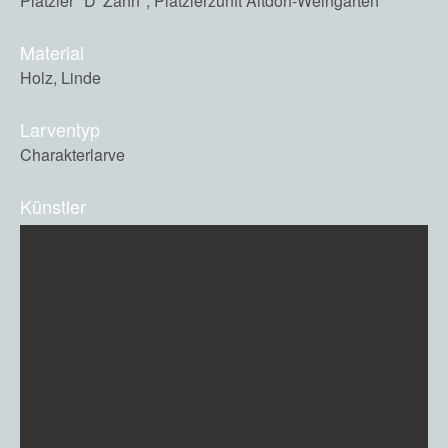
Plätzler "D' Zahn", Plätzlerzunft Altdorf-Weingarten
Material
Holz, Linde
Larventyp
Charakterlarve
Künstler