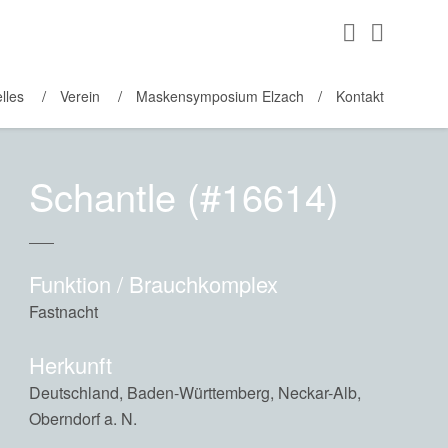
lles
Verein
Maskensymposium Elzach
Kontakt
Schantle (#16614)
Funktion / Brauchkomplex
Fastnacht
Herkunft
Deutschland, Baden-Württemberg, Neckar-Alb,
Oberndorf a. N.