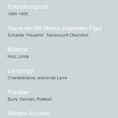
Entstehungszeit
1890-1905
Name der die Maske tragenden Figur
Schantle "Heulerle", Narrenzunft Oberndorf
Material
Holz, Linde
Larventyp
Charakterlarve, weinende Larve
Künstler
Burry, German; Rottweil
Weitere Künstler