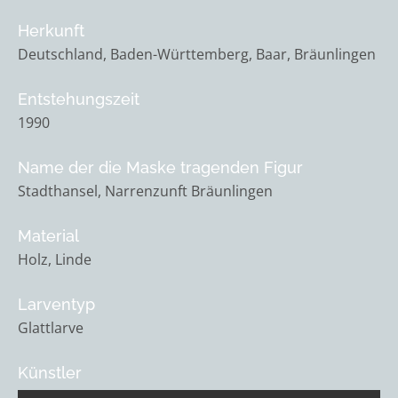
Herkunft
Deutschland, Baden-Württemberg, Baar, Bräunlingen
Entstehungszeit
1990
Name der die Maske tragenden Figur
Stadthansel, Narrenzunft Bräunlingen
Material
Holz, Linde
Larventyp
Glattlarve
Künstler