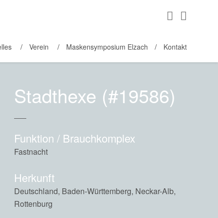
lles
Verein
Maskensymposium Elzach
Kontakt
Stadthexe (#19586)
Funktion / Brauchkomplex
Fastnacht
Herkunft
Deutschland, Baden-Württemberg, Neckar-Alb,
Rottenburg