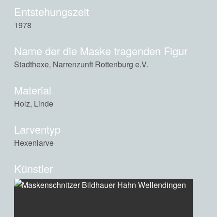
Entstehungszeit
1978
Name der die Maske tragenden Figur
Stadthexe, Narrenzunft Rottenburg e.V.
Material
Holz, Linde
Larventyp
Hexenlarve
Künstler
Hahn, Theo