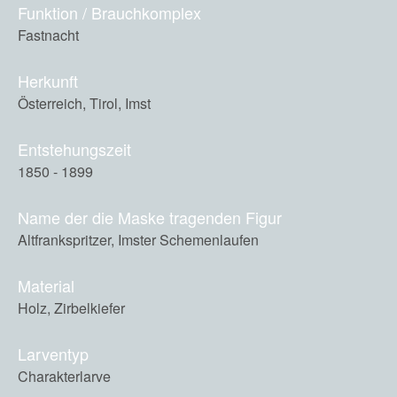
Funktion / Brauchkomplex
Fastnacht
Herkunft
Österreich, Tirol, Imst
Entstehungszeit
1850 - 1899
Name der die Maske tragenden Figur
Altfrankspritzer, Imster Schemenlaufen
Material
Holz, Zirbelkiefer
Larventyp
Charakterlarve