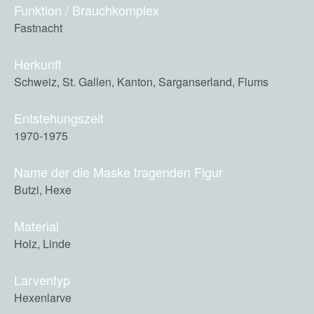
Funktion / Brauchkomplex
Fastnacht
Herkunft
Schweiz, St. Gallen, Kanton, Sarganserland, Flums
Entstehungszeit
1970-1975
Name der die Maske tragenden Figur
Butzi, Hexe
Material
Holz, Linde
Larventyp
Hexenlarve