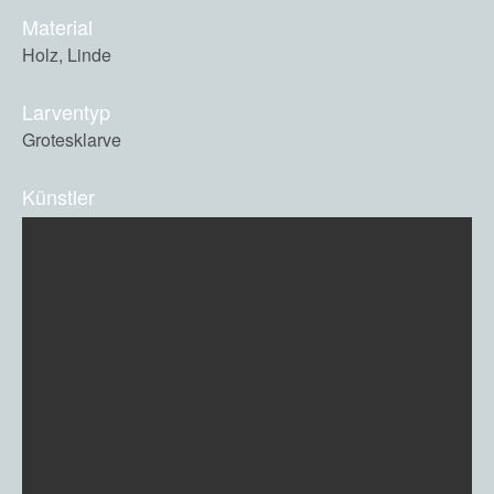
Material
Holz, Linde
Larventyp
Grotesklarve
Künstler