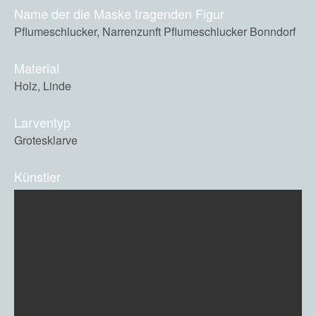
Name der die Maske tragenden Figur
Pflumeschlucker, Narrenzunft Pflumeschlucker Bonndorf
Material
Holz, Linde
Larventyp
Grotesklarve
Künstler