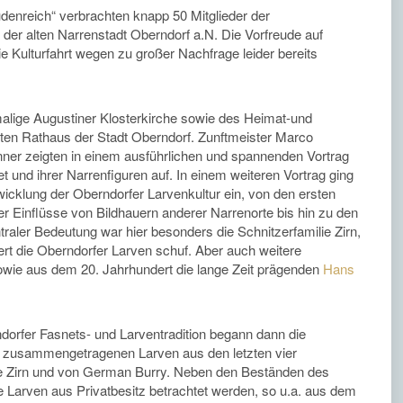
denreich“ verbrachten knapp 50 Mitglieder der
er alten Narrenstadt Oberndorf a.N. Die Vorfreude auf
e Kulturfahrt wegen zu großer Nachfrage leider bereits
alige Augustiner Klosterkirche sowie des Heimat-und
ten Rathaus der Stadt Oberndorf. Zunftmeister Marco
nner zeigten in einem ausführlichen und spannenden Vortrag
 und ihrer Narrenfiguren auf. In einem weiteren Vortrag ging
twicklung der Oberndorfer Larvenkultur ein, von den ersten
er Einflüsse von Bildhauern anderer Narrenorte bis hin zu den
aler Bedeutung war hier besonders die Schnitzerfamilie Zirn,
rt die Oberndorfer Larven schuf. Aber auch weitere
sowie aus dem 20. Jahrhundert die lange Zeit prägenden
Hans
dorfer Fasnets- und Larventradition begann dann die
r zusammengetragenen Larven aus den letzten vier
lie Zirn und von German Burry. Neben den Beständen des
e Larven aus Privatbesitz betrachtet werden, so u.a. aus dem