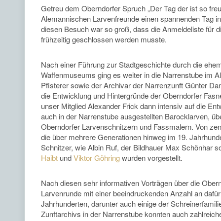
Getreu dem Oberndorfer Spruch „Der Tag der ist so freu
Alemannischen Larvenfreunde einen spannenden Tag in d
diesen Besuch war so groß, dass die Anmeldeliste für di
frühzeitig geschlossen werden musste.
Nach einer Führung zur Stadtgeschichte durch die ehem
Waffenmuseums ging es weiter in die Narrenstube im Al
Pfisterer sowie der Archivar der Narrenzunft Günter Da
die Entwicklung und Hintergründe der Oberndorfer Fasnet
unser Mitglied Alexander Frick dann intensiv auf die En
auch in der Narrenstube ausgestellten Barocklarven, üb
Oberndorfer Larvenschnitzern und Fassmalern. Von zentr
die über mehrere Generationen hinweg im 19. Jahrhunde
Schnitzer, wie Albin Ruf, der Bildhauer Max Schönhar 
Haibt
und
Viktor Göhring
wurden vorgestellt.
Nach diesen sehr informativen Vorträgen über die Obern
Larvenrunde mit einer beeindruckenden Anzahl an dafü
Jahrhunderten, darunter auch einige der Schreinerfami
Zunftarchivs in der Narrenstube konnten auch zahlreich