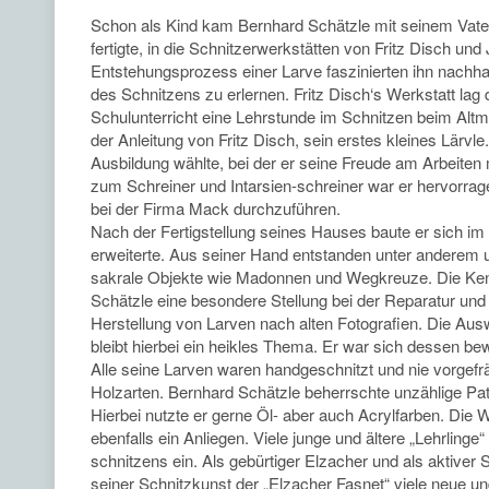
Schon als Kind kam Bernhard Schätzle mit seinem Vater 
fertigte, in die Schnitzerwerkstätten von Fritz Disch un
Entstehungsprozess einer Larve faszinierten ihn nachh
des Schnitzens zu erlernen. Fritz Disch‘s Werkstatt l
Schulunterricht eine Lehrstunde im Schnitzen beim Altme
der Anleitung von Fritz Disch, sein erstes kleines Lärvl
Ausbildung wählte, bei der er seine Freude am Arbeite
zum Schreiner und Intarsien-schreiner war er hervorr
bei der Firma Mack durchzuführen.
Nach der Fertigstellung seines Hauses baute er sich im K
erweiterte. Aus seiner Hand entstanden unter anderem u
sakrale Objekte wie Madonnen und Wegkreuze. Die Kenn
Schätzle eine besondere Stellung bei der Reparatur und
Herstellung von Larven nach alten Fotografien. Die Au
bleibt hierbei ein heikles Thema. Er war sich dessen b
Alle seine Larven waren handgeschnitzt und nie vorgefr
Holzarten. Bernhard Schätzle beherrschte unzählige Pati
Hierbei nutzte er gerne Öl- aber auch Acrylfarben. Die
ebenfalls ein Anliegen. Viele junge und ältere „Lehrlinge
schnitzens ein. Als gebürtiger Elzacher und als aktiver 
seiner Schnitzkunst der „Elzacher Fasnet“ viele neue un