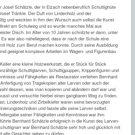
Josef Schätzle, der in Elzach nebenberuflich Schuttighüte
d Josef Tränkle. Der Duft von Lindenholz und der
altig und weckten in ihm den Wunsch auch selbst die Kunst
ag direkt am Schulweg und so wurde manches Mal aus
ister Disch. Im Alter von 10 Jahren schnitzte er dann, unter
e. Es war also naheliegend, dass er nach der Schule eine
n mit Holz zum Beruf machen konnte. Durch seine Ausbildung
agend geeignet komplexe Arbeiten im Wagen- und Figurenbau
eller eine kleine Holzwerkstatt, die er Stück für Stück
nzählige Schuttiglarven, Schuttigpuppen, Krippenfiguren und
tnisse und Fähigkeiten als Restaurator verliehen Bernhard
 Anfertigung von Tragekopien alter Larven oder auch der
swahl dessen, was man kopieren und abändern darf war und
ewusst und versuchte hierbei einen gangbaren Weg zu finden.
äst. Lindenholz und Zirbelkiefer waren seine bevorzugten
nierungstechniken und fasste alle seine Larven selbst.
 Weitergabe seiner Fähigkeiten und Kenntnisse war ihm
“ führte Bernhard Schätzle erfolgreich in die Kunst des Larven-
Schuttignarr war Bernhard Schätzle sehr froh und glücklich mit
d alte Gesichter geben zu dürfen.