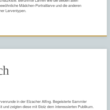
Schatzkiste. Berühmte Larven wie die beiden alten
gewöhnliche Mädchen-Portraitlarve und die anderen
cher Larventypen.
ch
arvenrunde in der Elzacher Alfing. Begeisterte Sammler
it und zeigten diese mit Stolz dem interessierten Publikum.